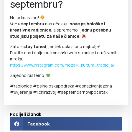
septembru?
Ne odmaramo!
Već u
septembru
nas očekuju
nove psihološke i
kreativne radionice
, a spremamo i
jednu posebnu
studijsku posjetu za naše članice
!
Zato –
stay tuned
, jer tek dolazi ono najbolje!
Pratite nas i dalje putem naše web stranice i društvenih
mreža.
https://www.instagram.com/mozaik_kultura_tradicija/
Zajedno rastemo.
#radionice #psiholoskapodrska #osnazivanjezena
#uvjerenja #licnirazvoj #septembarnovipocetak
Podijeli članak
Facebook