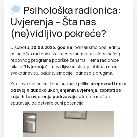
Psihološka radionica:
Uvjerenja – Šta nas
(ne)vidljivo pokreće?
U subotu,
30.08.2025. godine
, održali smo posljednju
psihološku radionicu za mjesec august u sklopu našeg
redovnog programa podrške ženama. Tema radionice
bila je
“Uvjerenja”
– nevidljive misli koje oblikuju našu
svakodnevicu, odluke, emocije i odnose s drugima.
Kroz ovu radionicu, žene su imale priliku
prepoznati neka
od svojih duboko ukorijenjenih uvjerenja
, zapitati se
koja ih to uvjerenja podržavaju
, a koja ih možda
sputavaju da ostvare puni potencijal.