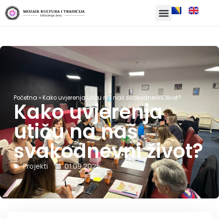
Početna
»
Kako uvjerenja utiču na naš svakodnevni život?
Kako uvjerenja
utiču na naš
svakodnevni život?
Projekti
01.09.2025.