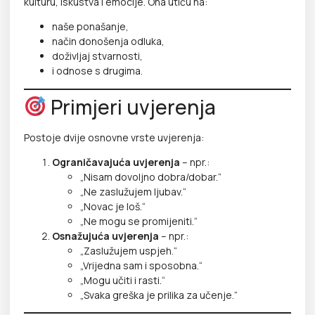
kulturu, iskustva i emocije. Ona utiču na:
naše ponašanje,
način donošenja odluka,
doživljaj stvarnosti,
i odnose s drugima.
Primjeri uvjerenja
Postoje dvije osnovne vrste uvjerenja:
Ograničavajuća uvjerenja
– npr.:
„Nisam dovoljno dobra/dobar.“
„Ne zaslužujem ljubav.“
„Novac je loš.“
„Ne mogu se promijeniti.“
Osnažujuća uvjerenja
– npr.:
„Zaslužujem uspjeh.“
„Vrijedna sam i sposobna.“
„Mogu učiti i rasti.“
„Svaka greška je prilika za učenje.“