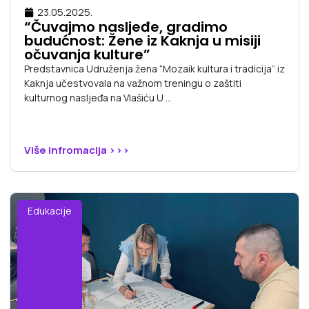
23.05.2025.
“Čuvajmo nasljeđe, gradimo
budućnost: Žene iz Kaknja u misiji
očuvanja kulture”
Predstavnica Udruženja žena “Mozaik kultura i tradicija” iz
Kaknja učestvovala na važnom treningu o zaštiti
kulturnog nasljeđa na Vlašiću U ...
Više infromacija >>>
Edukacije