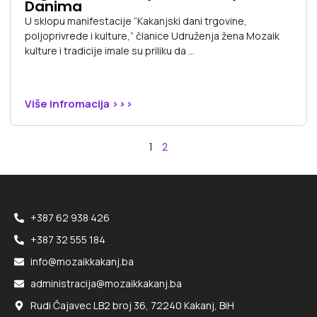
Danima
U sklopu manifestacije “Kakanjski dani trgovine,
poljoprivrede i kulture,” članice Udruženja žena Mozaik
kulture i tradicije imale su priliku da ...
Više infromacija >>>
1
2
+387 62 938 426
+387 32 555 184
info@mozaikkakanj.ba
administracija@mozaikkakanj.ba
Rudi Čajavec LB2 broj 36, 72240 Kakanj, BiH