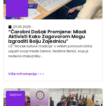
23.05.2025.
“Čarobni Dašak Promjene: Mladi
Aktivisti Kako Zagovorom Mogu
Izgraditi Bolju Zajednicu”
UŽ “Mozaik kultura i tradicija” s velikim ponosom ističe
uspjeh svoje mlade članice, Nedžme Berbić, koja je
nedavno imala priliku ...
Više infromacija >>>
Sajmovi